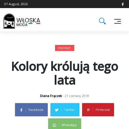
Skip
07 August, 2026
to
content
Inspiracje
Kolory królują tego
lata
Diana Frączek
- 21 czerwca, 2018
Facebook
Twitter
Pinterest
WhatsApp