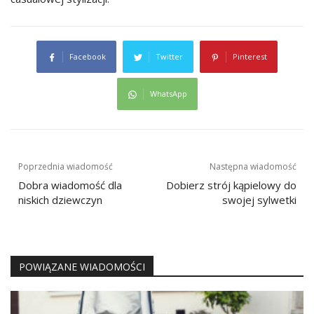
Facebook
Twitter
Pinterest
WhatsApp
Nawigacja
Poprzednia wiadomość
Następna wiadomość
wpisu
Dobra wiadomość dla
Dobierz strój kąpielowy do
niskich dziewczyn
swojej sylwetki
POWIĄZANE WIADOMOŚCI