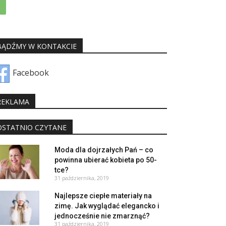
BĄDŹMY W KONTAKCIE
Facebook
REKLAMA
OSTATNIO CZYTANE
Moda dla dojrzałych Pań – co
powinna ubierać kobieta po 50-
tce?
31 października, 2019
Najlepsze ciepłe materiały na
zimę. Jak wyglądać elegancko i
jednocześnie nie zmarznąć?
31 października, 2019