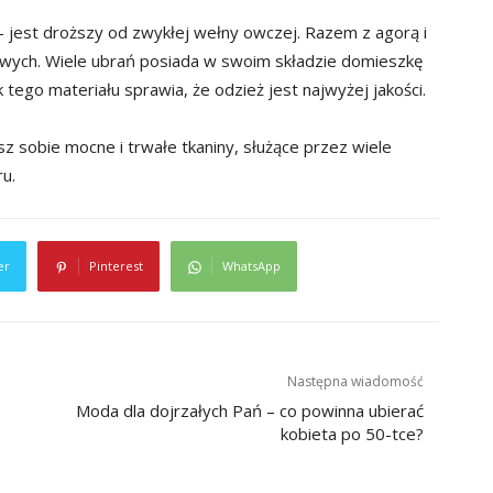
jest droższy od zwykłej wełny owczej. Razem z agorą i
owych. Wiele ubrań posiada w swoim składzie domieszkę
ego materiału sprawia, że odzież jest najwyżej jakości.
isz sobie mocne i trwałe tkaniny, służące przez wiele
u.
er
Pinterest
WhatsApp
Następna wiadomość
Moda dla dojrzałych Pań – co powinna ubierać
kobieta po 50-tce?