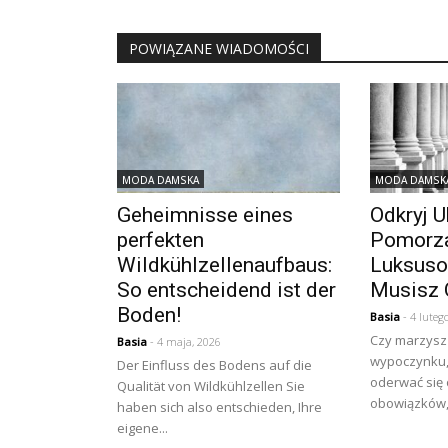
POWIĄZANE WIADOMOŚCI
MODA DAMSKA
MODA DAMSK
Geheimnisse eines
Odkryj U
perfekten
Pomorza
Wildkühlzellenaufbaus:
Luksuso
So entscheidend ist der
Musisz 
Boden!
Basia
- 4 luteg
Czy marzysz
Basia
- 4 maja, 2026
wypoczynku, 
Der Einfluss des Bodens auf die
oderwać się
Qualität von Wildkühlzellen Sie
obowiązków, 
haben sich also entschieden, Ihre
eigene...