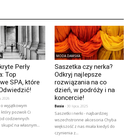
A
MODA DAMSKA
kryte Perły
Saszetka czy nerka?
: Top
Odkryj najlepsze
we SPA, które
rozwiązania na co
Odwiedzić!
dzień, w podróży i na
koncercie!
o, 2026
 o wyjątkowym
Basia
- 30 lipca, 2025
który pozwoli Ci
Saszetki i nerki - najbardziej
 od codziennych
wszechstronne akcesoria Chyba
skupić na własnym...
większość z nas miała kiedyś do
czynienia z...