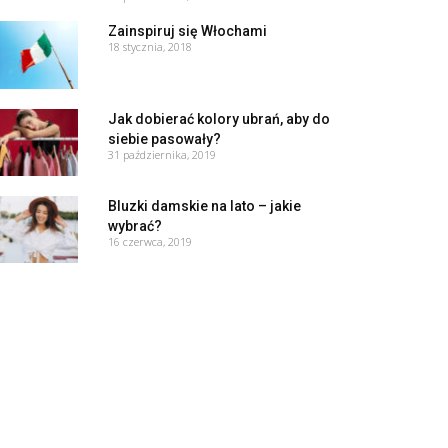
Zainspiruj się Włochami
18 stycznia, 2018
Jak dobierać kolory ubrań, aby do
siebie pasowały?
31 października, 2019
Bluzki damskie na lato – jakie
wybrać?
16 czerwca, 2019