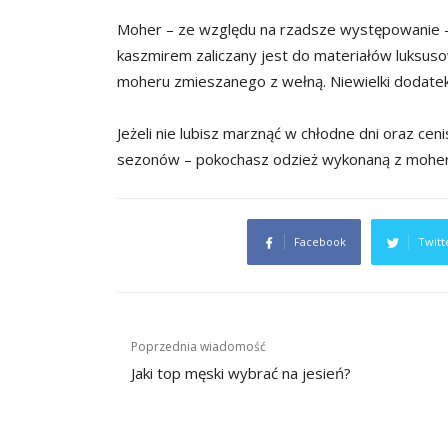
Moher – ze względu na rzadsze występowanie – 
kaszmirem zaliczany jest do materiałów luksus
moheru zmieszanego z wełną. Niewielki dodatek t
Jeżeli nie lubisz marznąć w chłodne dni oraz cen
sezonów – pokochasz odzież wykonaną z moher
Facebook
Twitt
Nawigacja
Poprzednia wiadomość
wpisu
Jaki top męski wybrać na jesień?