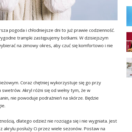
rsza pogoda i chłodniejsze dni to już prawie codzienność.
 wygodne trampki zastępujemy botkami. W dzisiejszym
wybierać na zimowy okres, aby czuć się komfortowo i nie
zieżowym. Coraz chętniej wykorzystuje się go przy
 swetrów. Akryl różni się od wełny tym, że w
kanin, nie powoduje podrażnień na skórze. Będzie
ie.
nością, dlatego odzież nie rozciąga się i nie wygniata. Jest
ż z akrylu posłuży Ci przez wiele sezonów. Postaw na