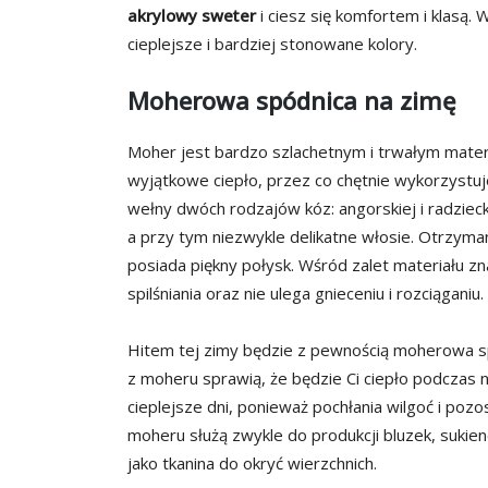
akrylowy sweter
i ciesz się komfortem i klasą. 
cieplejsze i bardziej stonowane kolory.
Moherowa spódnica na zimę
Moher jest bardzo szlachetnym i trwałym mater
wyjątkowe ciepło, przez co chętnie wykorzystuj
wełny dwóch rodzajów kóz: angorskiej i radzieck
a przy tym niezwykle delikatne włosie. Otrzyma
posiada piękny połysk. Wśród zalet materiału zn
spilśniania oraz nie ulega gnieceniu i rozciąganiu.
Hitem tej zimy będzie z pewnością moherowa s
z moheru sprawią, że będzie Ci ciepło podczas 
cieplejsze dni, ponieważ pochłania wilgoć i poz
moheru służą zwykle do produkcji bluzek, sukien
jako tkanina do okryć wierzchnich.