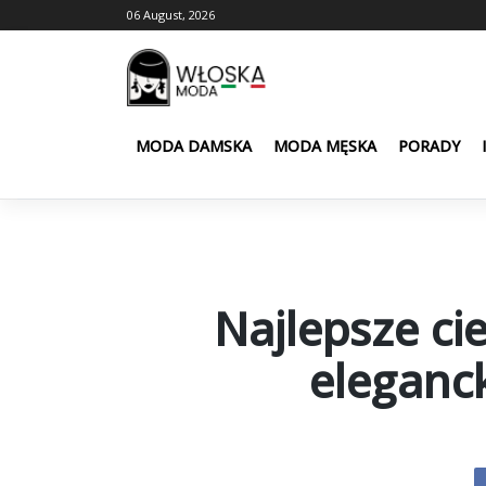
Skip
06 August, 2026
to
content
MODA DAMSKA
MODA MĘSKA
PORADY
Najlepsze ci
eleganck