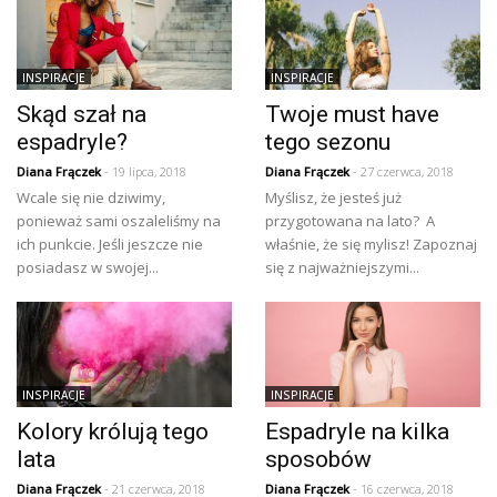
INSPIRACJE
INSPIRACJE
Skąd szał na
Twoje must have
espadryle?
tego sezonu
Diana Frączek
- 19 lipca, 2018
Diana Frączek
- 27 czerwca, 2018
Wcale się nie dziwimy,
Myślisz, że jesteś już
ponieważ sami oszaleliśmy na
przygotowana na lato? A
ich punkcie. Jeśli jeszcze nie
właśnie, że się mylisz! Zapoznaj
posiadasz w swojej...
się z najważniejszymi...
INSPIRACJE
INSPIRACJE
Kolory królują tego
Espadryle na kilka
lata
sposobów
Diana Frączek
- 21 czerwca, 2018
Diana Frączek
- 16 czerwca, 2018