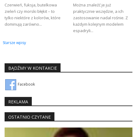
Czerwień, fuksja, butelkowa
Można znaleźć je już
zieleń czy morski błękit – to
praktycznie wszędzie, a ich
tylko niektóre z kolorów, które
zastosowanie nadal rośnie. Z
dominują zarówno...
każdym kolejnym modelem
espadryli...
Nawigacja
Starsze wpisy
po
wpisach
BĄDŹMY W KONTAKCIE
Facebook
REKLAMA
OSTATNIO CZYTANE