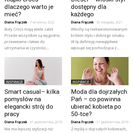
dlaczego warto je
dostępny dla
mieć?
każdego
Diana Frączek
- 7 września, 2022
Diana Frączek
- 30 listopada, 2021
Buty Crocs mają wiele zalet.
Włochy są niekwestionowanym
Przede wszystkim są wygodne,
królem stylu i dobrego smaku.
przewiewne i łatwe do
W tę definicję niewątpliwie
utrzymania w czystości,...
wpisuje się pochodząca z...
INSPIRACJE
INSPIRACJE
Smart casual– kilka
Moda dla dojrzałych
pomysłów na
Pań – co powinna
elegancki strój do
ubierać kobieta po
pracy
50-tce?
Diana Frączek
- 31 października, 2019
Diana Frączek
- 31 października, 2019
Nie ma lepszej stylizacji niż
Z myślą o dojrzałych kobietach,