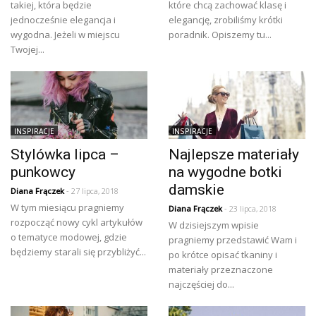
takiej, która będzie
które chcą zachować klasę i
jednocześnie elegancja i
elegancję, zrobiliśmy krótki
wygodna. Jeżeli w miejscu
poradnik. Opiszemy tu...
Twojej...
INSPIRACJE
INSPIRACJE
Stylówka lipca –
Najlepsze materiały
punkowcy
na wygodne botki
damskie
Diana Frączek
- 27 lipca, 2018
W tym miesiącu pragniemy
Diana Frączek
- 23 lipca, 2018
rozpocząć nowy cykl artykułów
W dzisiejszym wpisie
o tematyce modowej, gdzie
pragniemy przedstawić Wam i
będziemy starali się przybliżyć...
po krótce opisać tkaniny i
materiały przeznaczone
najczęściej do...