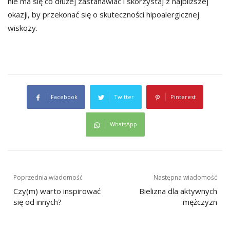
nie ma się co dłużej zastanawiać i skorzystaj z najbliższej
okazji, by przekonać się o skuteczności hipoalergicznej
wiskozy.
Facebook
Twitter
Pinterest
WhatsApp
Nawigacja
Poprzednia wiadomość
Następna wiadomość
wpisu
Czy(m) warto inspirować
Bielizna dla aktywnych
się od innych?
mężczyzn