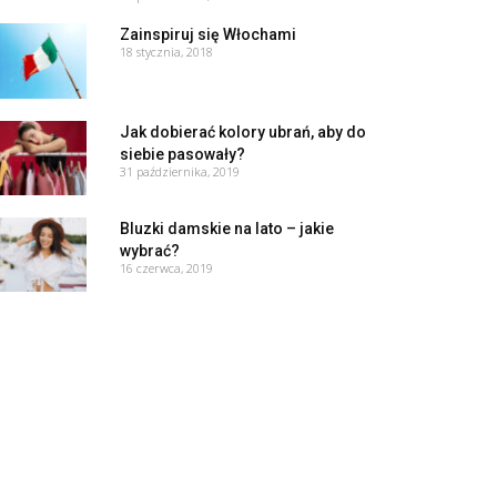
Zainspiruj się Włochami
18 stycznia, 2018
Jak dobierać kolory ubrań, aby do
siebie pasowały?
31 października, 2019
Bluzki damskie na lato – jakie
wybrać?
16 czerwca, 2019