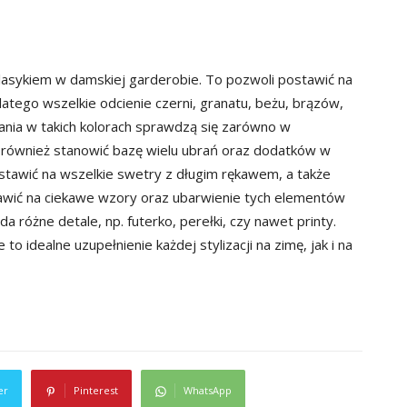
lasykiem w damskiej garderobie. To pozwoli postawić na
latego wszelkie odcienie czerni, granatu, beżu, brązów,
rania w takich kolorach sprawdzą się zarówno w
gą również stanowić bazę wielu ubrań oraz dodatków w
tawić na wszelkie swetry z długim rękawem, a także
tawić na ciekawe wzory oraz ubarwienie tych elementów
 różne detale, np. futerko, perełki, czy nawet printy.
 to idealne uzupełnienie każdej stylizacji na zimę, jak i na
er
Pinterest
WhatsApp