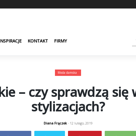
INSPIRACJE
KONTAKT
FIRMY
Moda damska
ie – czy sprawdzą się
stylizacjach?
Diana Frączek
- 12 lutego, 2019