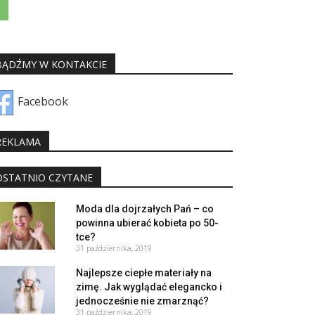
BĄDŹMY W KONTAKCIE
Facebook
REKLAMA
OSTATNIO CZYTANE
Moda dla dojrzałych Pań – co
powinna ubierać kobieta po 50-
tce?
31 października, 2019
Najlepsze ciepłe materiały na
zimę. Jak wyglądać elegancko i
jednocześnie nie zmarznąć?
31 października, 2019