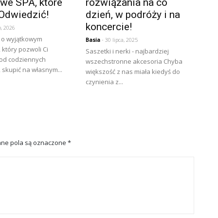
we SPA, które
rozwiązania na co
Odwiedzić!
dzień, w podróży i na
koncercie!
o, 2026
 o wyjątkowym
Basia
- 30 lipca, 2025
który pozwoli Ci
Saszetki i nerki - najbardziej
 od codziennych
wszechstronne akcesoria Chyba
skupić na własnym...
większość z nas miała kiedyś do
czynienia z...
ne pola są oznaczone
*