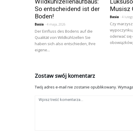
Wildkühlzellenaufbaus:
Luksuso
So entscheidend ist der
Musisz 
Boden!
Basia
- 4 luteg
Czy marzysz
Basia
- 4 maja, 2026
wypoczynku, 
Der Einfluss des Bodens auf die
oderwać się
Qualität von Wildkühlzellen Sie
obowiązków, 
haben sich also entschieden, Ihre
eigene...
Zostaw swój komentarz
Twój adres e-mail nie zostanie opublikowany.
Wymaga