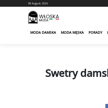
Skip
08 August, 2026
to
content
MODA DAMSKA
MODA MĘSKA
PORADY
Swetry damsk