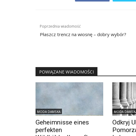
Nawigacja
Poprzednia wiadomość
wpisu
Płaszcz trencz na wiosnę – dobry wybór?
POWIĄZANE WIADOMOŚCI
MODA DAMSKA
MODA DAMSK
Geheimnisse eines
Odkryj U
perfekten
Pomorza