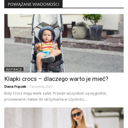
POWIĄZANE WIADOMOŚCI
INSPIRACJE
Klapki crocs – dlaczego warto je mieć?
Diana Frączek
- 7 września, 2022
Buty Crocs mają wiele zalet. Przede wszystkim są wygodne,
przewiewne i łatwe do utrzymania w czystości,...