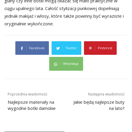
glany czy inne botki mogą okazać się mało praktyczne w
ciągu upalnego lata. Całość stylizacji punkowej dopełniają
jednak makijaż i włosy, które także powinny być wyraziste i
oryginalnie wykończone.
Facebook
Twitter
Pinterest
WhatsApp
Nawigacja
Poprzednia wiadomość
Następna wiadomość
wpisu
Najlepsze materiały na
Jakie będą najlepsze buty
wygodne botki damskie
na lato?