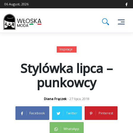
Skip
06 August, 2026
to
content
Inspiracje
Stylówka lipca –
punkowcy
Diana Frączek
- 27 lipca, 2018
Facebook
Twitter
Pinterest
WhatsApp