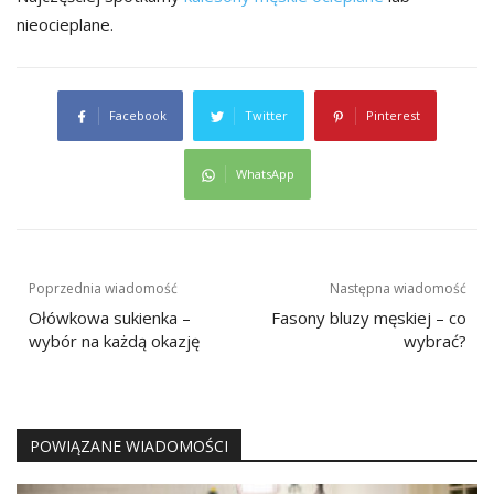
nieocieplane.
Facebook
Twitter
Pinterest
WhatsApp
Nawigacja
Poprzednia wiadomość
Następna wiadomość
wpisu
Ołówkowa sukienka –
Fasony bluzy męskiej – co
wybór na każdą okazję
wybrać?
POWIĄZANE WIADOMOŚCI