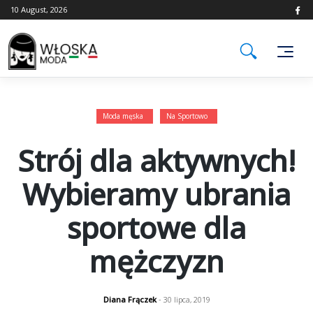
Skip
10 August, 2026
to
content
Moda męska
Na Sportowo
Strój dla aktywnych!
Wybieramy ubrania
sportowe dla
mężczyzn
Diana Frączek
- 30 lipca, 2019