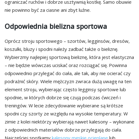
ograniczać ruchów i dobrze usztywnią kostkę. Samo obuwie
nie powinno być za ciasne ani zbyt luźne.
Odpowiednia bielizna sportowa
Oprócz stroju sportowego – szortów, legginsów, dresów,
koszulki, bluzy i spodni należy zadbać także o bieliznę.
Wybierzmy najlepiej sportową bieliznę, która jest elastyczna
– nie będzie wówczas uciskać oraz rozciągać się. Powinna
odpowiednio przylegać do ciała, ale tak, aby nie ocierać czy
podrażnić skóry. Wiele mężczyzn zwraca dużą uwagę na ten
element stroju, wybierając często legginsy sportowe lub
spodnie, w których dobrze się czują podczas ćwiczeń i
treningów. W lecie zdecydowanie wybierane są krótsze
spodni czy szorty ze względu na wysokie temperatury. W
zimie z kolei niektórzy wybierają nawet kalesony – wykonane
z odpowiednich materiałów dobrze przylegają do ciała.
Najczęściej spotkamy
kalesony męskie ocieplane
lub