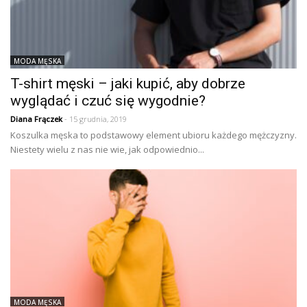
MODA MĘSKA
T-shirt męski – jaki kupić, aby dobrze
wyglądać i czuć się wygodnie?
Diana Frączek
- 15 grudnia, 2019
Koszulka męska to podstawowy element ubioru każdego mężczyzny.
Niestety wielu z nas nie wie, jak odpowiednio...
MODA MĘSKA