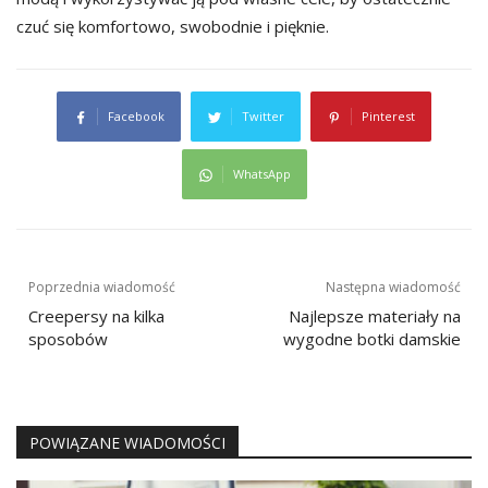
czuć się komfortowo, swobodnie i pięknie.
Facebook
Twitter
Pinterest
WhatsApp
Nawigacja
Poprzednia wiadomość
Następna wiadomość
wpisu
Creepersy na kilka
Najlepsze materiały na
sposobów
wygodne botki damskie
POWIĄZANE WIADOMOŚCI