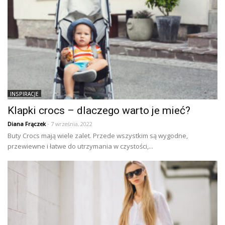
INSPIRACJE
Klapki crocs – dlaczego warto je mieć?
Diana Frączek
- 7 września, 2022
Buty Crocs mają wiele zalet. Przede wszystkim są wygodne,
przewiewne i łatwe do utrzymania w czystości,...