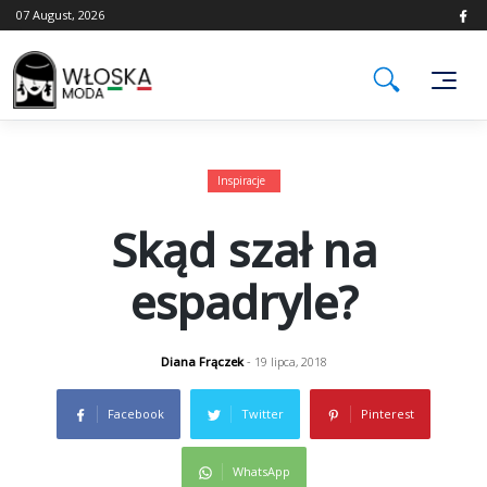
Skip
07 August, 2026
to
content
Inspiracje
Skąd szał na
espadryle?
Diana Frączek
- 19 lipca, 2018
Facebook
Twitter
Pinterest
WhatsApp