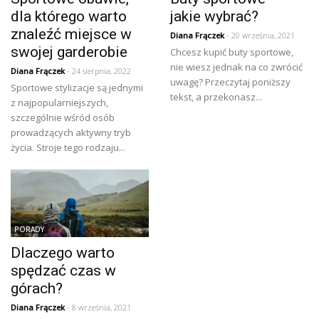
dla którego warto
jakie wybrać?
znaleźć miejsce w
Diana Frączek
- 20 września, 2021
swojej garderobie
Chcesz kupić buty sportowe,
nie wiesz jednak na co zwrócić
Diana Frączek
- 24 sierpnia, 2022
uwagę? Przeczytaj poniższy
Sportowe stylizacje są jednymi
tekst, a przekonasz...
z najpopularniejszych,
szczególnie wśród osób
prowadzących aktywny tryb
życia. Stroje tego rodzaju...
PORADY
Dlaczego warto
spędzać czas w
górach?
Diana Frączek
- 8 września, 2021