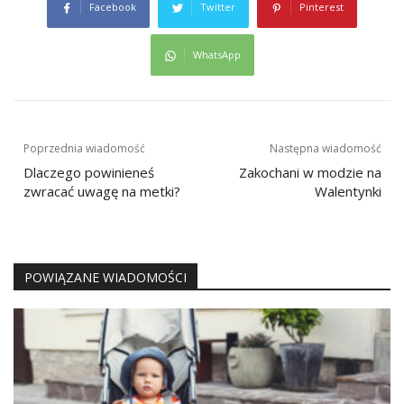
Facebook
Twitter
Pinterest
WhatsApp
Nawigacja
Poprzednia wiadomość
Następna wiadomość
wpisu
Dlaczego powinieneś
Zakochani w modzie na
zwracać uwagę na metki?
Walentynki
POWIĄZANE WIADOMOŚCI