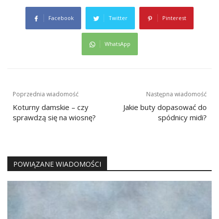
Facebook
Twitter
Pinterest
WhatsApp
Nawigacja
Poprzednia wiadomość
Następna wiadomość
wpisu
Koturny damskie – czy
Jakie buty dopasować do
sprawdzą się na wiosnę?
spódnicy midi?
POWIĄZANE WIADOMOŚCI