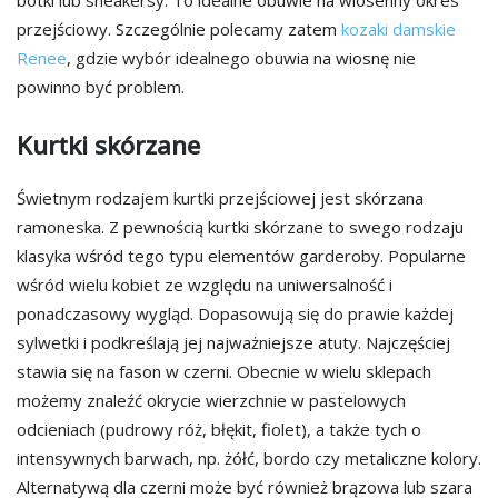
botki lub sneakersy. To idealne obuwie na wiosenny okres
przejściowy. Szczególnie polecamy zatem
kozaki damskie
Renee
, gdzie wybór idealnego obuwia na wiosnę nie
powinno być problem.
Kurtki skórzane
Świetnym rodzajem kurtki przejściowej jest skórzana
ramoneska. Z pewnością kurtki skórzane to swego rodzaju
klasyka wśród tego typu elementów garderoby. Popularne
wśród wielu kobiet ze względu na uniwersalność i
ponadczasowy wygląd. Dopasowują się do prawie każdej
sylwetki i podkreślają jej najważniejsze atuty. Najczęściej
stawia się na fason w czerni. Obecnie w wielu sklepach
możemy znaleźć okrycie wierzchnie w pastelowych
odcieniach (pudrowy róż, błękit, fiolet), a także tych o
intensywnych barwach, np. żółć, bordo czy metaliczne kolory.
Alternatywą dla czerni może być również brązowa lub szara