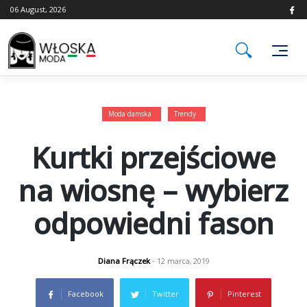
Skip
06 August, 2026
to
content
Moda damska
Trendy
Kurtki przejściowe
na wiosnę – wybierz
odpowiedni fason
Diana Frączek
- 12 marca, 2019
Facebook
Twitter
Pinterest