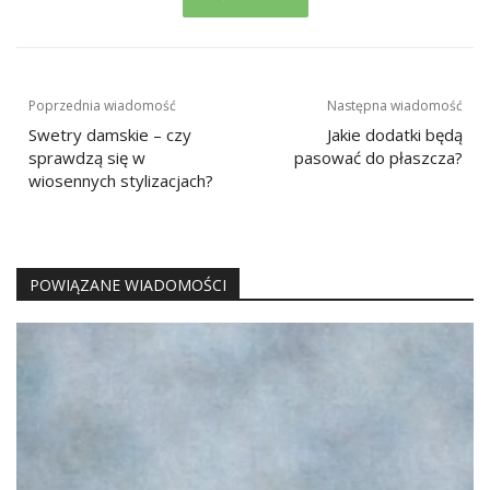
Nawigacja
Poprzednia wiadomość
Następna wiadomość
wpisu
Swetry damskie – czy
Jakie dodatki będą
sprawdzą się w
pasować do płaszcza?
wiosennych stylizacjach?
POWIĄZANE WIADOMOŚCI