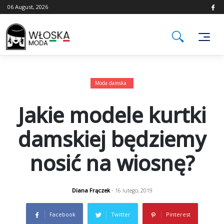
Skip
06 August, 2026
to
content
Moda damska
Jakie modele kurtki
damskiej będziemy
nosić na wiosnę?
Diana Frączek
- 16 lutego, 2019
Facebook
Twitter
Pinterest