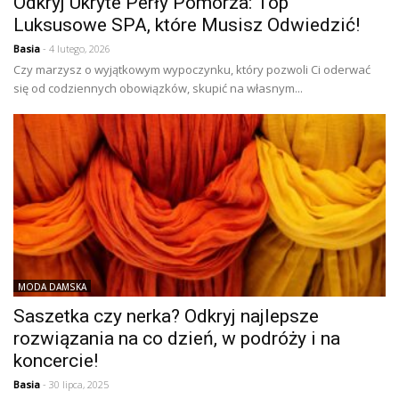
Odkryj Ukryte Perły Pomorza: Top
Luksusowe SPA, które Musisz Odwiedzić!
Basia
- 4 lutego, 2026
Czy marzysz o wyjątkowym wypoczynku, który pozwoli Ci oderwać
się od codziennych obowiązków, skupić na własnym...
MODA DAMSKA
Saszetka czy nerka? Odkryj najlepsze
rozwiązania na co dzień, w podróży i na
koncercie!
Basia
- 30 lipca, 2025