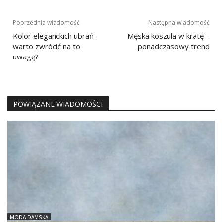
Nawigacja
Poprzednia wiadomość
Następna wiadomość
wpisu
Kolor eleganckich ubrań –
Męska koszula w kratę –
warto zwrócić na to
ponadczasowy trend
uwagę?
POWIĄZANE WIADOMOŚCI
MODA DAMSKA