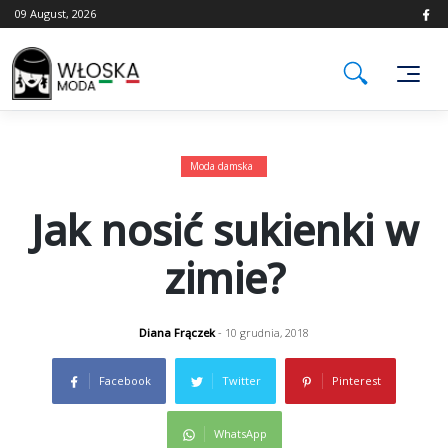
Skip
09 August, 2026
to
content
Moda damska
Jak nosić sukienki w
zimie?
Diana Frączek
- 10 grudnia, 2018
Facebook
Twitter
Pinterest
WhatsApp