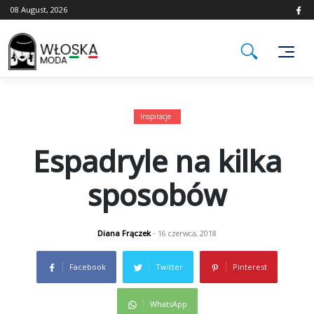
Skip
08 August, 2026
to
content
Inspiracje
Espadryle na kilka
sposobów
Diana Frączek
- 16 czerwca, 2018
Facebook
Twitter
Pinterest
WhatsApp