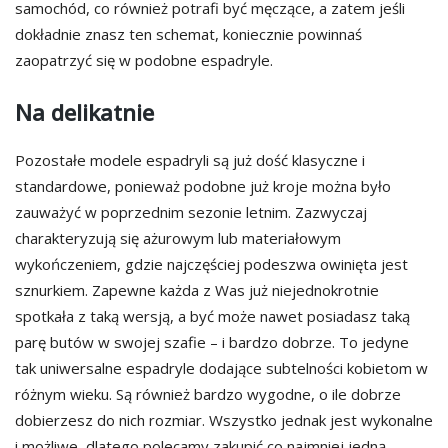
samochód, co również potrafi być męczące, a zatem jeśli
dokładnie znasz ten schemat, koniecznie powinnaś
zaopatrzyć się w podobne espadryle.
Na delikatnie
Pozostałe modele espadryli są już dość klasyczne i
standardowe, ponieważ podobne już kroje można było
zauważyć w poprzednim sezonie letnim. Zazwyczaj
charakteryzują się ażurowym lub materiałowym
wykończeniem, gdzie najczęściej podeszwa owinięta jest
sznurkiem. Zapewne każda z Was już niejednokrotnie
spotkała z taką wersją, a być może nawet posiadasz taką
parę butów w swojej szafie – i bardzo dobrze. To jedyne
tak uniwersalne espadryle dodające subtelności kobietom w
różnym wieku. Są również bardzo wygodne, o ile dobrze
dobierzesz do nich rozmiar. Wszystko jednak jest wykonalne
i możliwe, dlatego polecamy zakupić co najmniej jedną