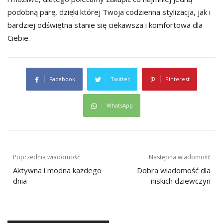
podobną parę, dzięki której Twoja codzienna stylizacja, jak i
bardziej odświętna stanie się ciekawsza i komfortowa dla
Ciebie.
Facebook
Twitter
Pinterest
WhatsApp
Nawigacja
Poprzednia wiadomość
Następna wiadomość
wpisu
Aktywna i modna każdego
Dobra wiadomość dla
dnia
niskich dziewczyn