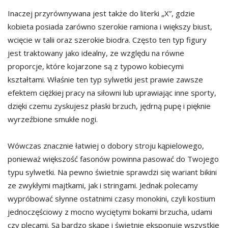
Inaczej przyrównywana jest także do literki „X”, gdzie
kobieta posiada zarówno szerokie ramiona i większy biust,
wcięcie w talii oraz szerokie biodra. Często ten typ figury
jest traktowany jako idealny, ze względu na równe
proporcje, które kojarzone są z typowo kobiecymi
kształtami. Właśnie ten typ sylwetki jest prawie zawsze
efektem ciężkiej pracy na siłowni lub uprawiając inne sporty,
dzięki czemu zyskujesz płaski brzuch, jędrną pupę i pięknie
wyrzeźbione smukłe nogi.
Wówczas znacznie łatwiej o dobory stroju kąpielowego,
ponieważ większość fasonów powinna pasować do Twojego
typu sylwetki. Na pewno świetnie sprawdzi się wariant bikini
ze zwykłymi majtkami, jak i stringami. Jednak polecamy
wypróbować słynne ostatnimi czasy monokini, czyli kostium
jednoczęściowy z mocno wyciętymi bokami brzucha, udami
czy plecami. Są bardzo skąpe i świetnie eksponuje wszystkie