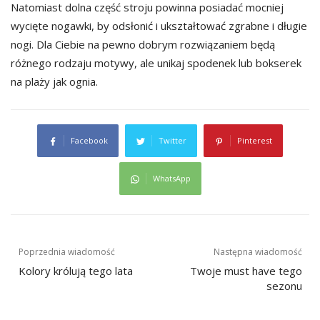
Natomiast dolna część stroju powinna posiadać mocniej
wycięte nogawki, by odsłonić i ukształtować zgrabne i długie
nogi. Dla Ciebie na pewno dobrym rozwiązaniem będą
różnego rodzaju motywy, ale unikaj spodenek lub bokserek
na plaży jak ognia.
Facebook
Twitter
Pinterest
WhatsApp
Nawigacja
Poprzednia wiadomość
Następna wiadomość
wpisu
Kolory królują tego lata
Twoje must have tego
sezonu