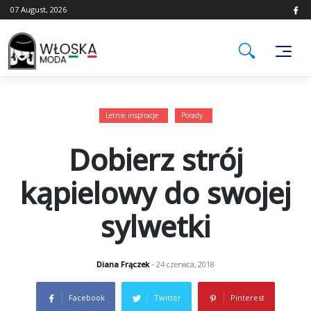
Skip
07 August, 2026
to
content
Letnie inspiracje
Porady
Dobierz strój
kąpielowy do swojej
sylwetki
Diana Frączek
- 24 czerwca, 2018
Facebook
Twitter
Pinterest