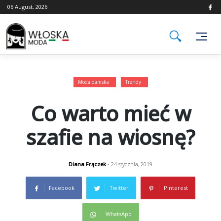
Skip
06 August, 2026
to
content
Moda damska
Trendy
Co warto mieć w
szafie na wiosnę?
Diana Frączek
- 24 stycznia, 2019
Facebook
Twitter
Pinterest
WhatsApp