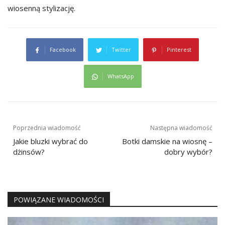
wiosenną stylizację.
Facebook
Twitter
Pinterest
WhatsApp
Nawigacja
Poprzednia wiadomość
Następna wiadomość
wpisu
Jakie bluzki wybrać do
Botki damskie na wiosnę –
dżinsów?
dobry wybór?
POWIĄZANE WIADOMOŚCI