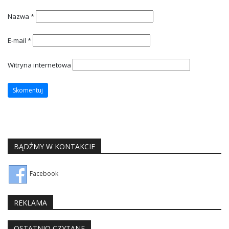
Nazwa
*
E-mail
*
Witryna internetowa
BĄDŹMY W KONTAKCIE
Facebook
REKLAMA
OSTATNIO CZYTANE