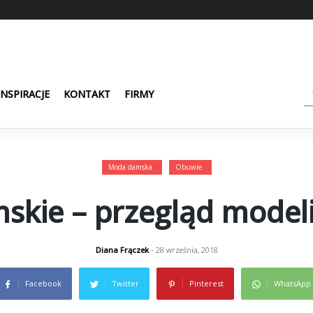
INSPIRACJE
KONTAKT
FIRMY
Moda damska
Obuwie
skie – przegląd modeli
Diana Frączek
- 28 września, 2018
Facebook
Twitter
Pinterest
WhatsApp