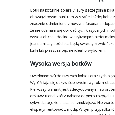
Botki na koturnie zbierały laury szczególnie kil
obowiązkowym punktem w szafie każdej kobiety n
znacznie odmienione z nowymi fasonami, dopaso
że nie uda nam się dorwać tych klasycznych model
wysoki obcas. Idealne w stylizacjach nieformaln
jeansami czy spódnicą będą świetnym zwieńczen
kurki lub płaszcza będzie idealny wyborem.
Wysoka wersja botków
Uwielbiane wśród niższych kobiet oraz tych o śr
Wyróżniają się oczywiście swoim wysokim obcas
Pierwszy wariant jest zdecydowanym faworytem. 
ciekawy trend, który nabiera dopiero rozpędu. 
sylwetka będzie znacznie smuklejsza. Nie warto 
eksperymentować z modą. W tym przypadku równ