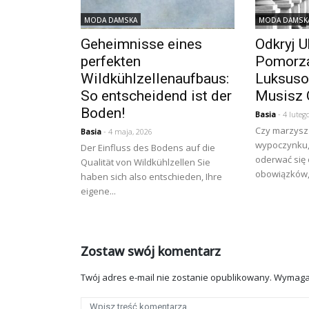
MODA DAMSKA
MODA DAMSK
Geheimnisse eines
Odkryj U
perfekten
Pomorza
Wildkühlzellenaufbaus:
Luksuso
So entscheidend ist der
Musisz 
Boden!
Basia
- 4 luteg
Czy marzysz
Basia
- 4 maja, 2026
wypoczynku, 
Der Einfluss des Bodens auf die
oderwać się
Qualität von Wildkühlzellen Sie
obowiązków, 
haben sich also entschieden, Ihre
eigene...
Zostaw swój komentarz
Twój adres e-mail nie zostanie opublikowany.
Wymaga