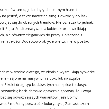
ka sezonów temu, gdzie były absolutnym hitem i
a jesień, a także nawet na zimę. Powróciły do łask
wując się do obecnych trendów. Nie oznacza to jednak,
i. Są także alternatywą dla kobiet, które uwielbiają
ych, ale również eleganckich do pracy. Połączone z
iem całości. Dodatkowo okrycie wierzchnie w postaci
ednim wzroście dlatego, że idealnie wysmuklają sylwetkę.
em – są one na masywnym słupku lub na szpilce.
Z kolei drugi typ botków, tych na szpilce to dosyć
Z pewnością botki damskie optycznie sprawią, że Twoja
bać się odważniejszych wariantów, jeśli lubimy
ież możemy poszaleć z kolorystyką. Zamiast czerni,