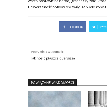
warto postawić na bordo, granat czy żółć, któr
Uniwersalność botków sprawiły, że wiele kobiet 
Facebook
Twitt
Nawigacja
Poprzednia wiadomość
wpisu
Jak nosić płaszcz oversize?
POWIĄZANE WIADOMOŚCI