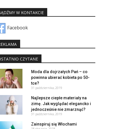
BĄDŹMY W KONTAKCIE
Facebook
REKLAMA
OSTATNIO CZYTANE
Moda dla dojrzałych Pań – co
powinna ubierać kobieta po 50-
tce?
31 października, 2019
Najlepsze ciepłe materiały na
zimę. Jak wyglądać elegancko i
jednocześnie nie zmarznąć?
31 października, 2019
Zainspiruj się Włochami
18 stycznia, 2018