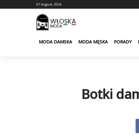
Skip
07 August, 2026
to
content
MODA DAMSKA
MODA MĘSKA
PORADY
Botki dam