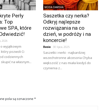
A
MODA DAMSKA
kryte Perły
Saszetka czy nerka?
: Top
Odkryj najlepsze
we SPA, które
rozwiązania na co
Odwiedzić!
dzień, w podróży i na
koncercie!
o, 2026
 o wyjątkowym
Basia
- 30 lipca, 2025
który pozwoli Ci
Saszetki i nerki - najbardziej
 od codziennych
wszechstronne akcesoria Chyba
skupić na własnym...
większość z nas miała kiedyś do
czynienia z...
ne pola są oznaczone
*